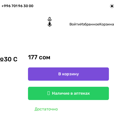
+996 701 96 30 00
Войти
Избранное
Корзина
177 сом
№30 С
В корзину
Наличие в аптеках
Достаточно