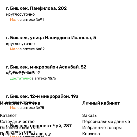
г. Бишкек, Панфилова, 202
круглосуточно
Мало
в аптеке №91
г. Бишкек, улица Насирдина Исанова, 5
круглосуточно
Мало
в аптеке №82
г. Бишкек, микрорайон Асанбай, 52
Назад к списку
круглосуточно
Достаточно
в аптеке №76
г. Бишкек, ​12-й микрорайон, 19а
круглосуточно
Интернет-аптека
Личный кабинет
Мало
в аптеке №75
Каталог
Заказы
Сотрудничество
Персональные данные
г. Бишкек, проспект Чуй, 287
Оптовым клиентам
Избранные товары
круглосуточно
Предложите нам аренду
Корзина