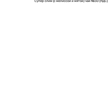
Супер слим (с мелиссой и мятой) чай №30 (НДС)