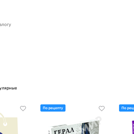
пулярные
По рецепту
По рец