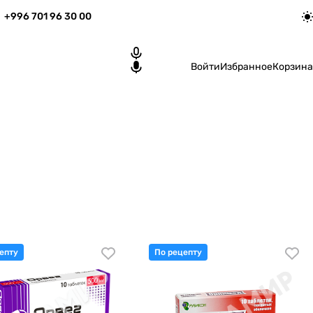
+996 701 96 30 00
Войти
Избранное
Корзина
епту
По рецепту