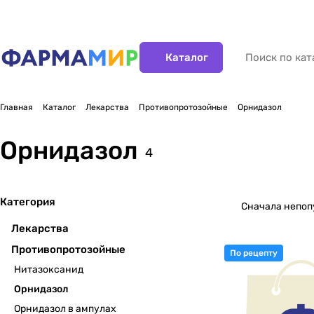
Каталог
Главная
Каталог
Лекарства
Противопротозойные
Орнидазол
Орнидазол
4
Категория
Сначала непо
Лекарства
Противопротозойные
По рецепту
Нитазоксанид
Орнидазол
Орнидазол в ампулах