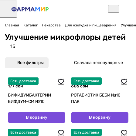
Главная
Каталог
Лекарства
Для желудка и пищеварения
Улучшен
Улучшение микрофлоры детей
15
Все фильтры
Сначала непопулярные
Есть доставка
Есть доставка
177 сом
606 сом
БИФИДУМБАКТЕРИИ
РОТАБИОТИК БЕБИ №10
БИФДУМ-СМ №10
ПАК
В корзину
В корзину
Есть доставка
Есть доставка