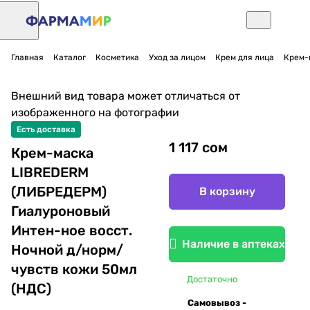
Главная
Каталог
Косметика
Уход за лицом
Крем для лица
Крем-
Внешний вид товара может отличаться от
изображенного на фотографии
Есть доставка
1 117 сом
Крем-маска
LIBREDERM
(ЛИБРЕДЕРМ)
В корзину
Гиалуроновый
Интен-ное восст.
Наличие в аптеках
Ночной д/норм/
чувств кожи 50мл
Достаточно
(НДС)
Самовывоз -