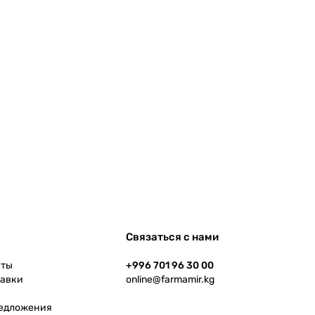
Связаться с нами
аты
+996 701 96 30 00
тавки
online@farmamir.kg
редложения