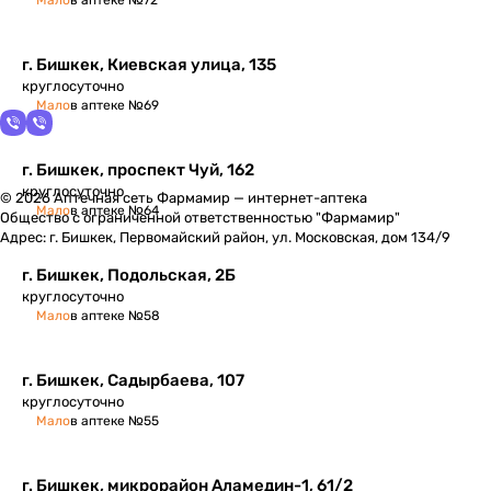
Мало
в аптеке №72
г. Бишкек, Киевская улица, 135
круглосуточно
Мало
в аптеке №69
г. Бишкек, проспект Чуй, 162
круглосуточно
© 2026 Аптечная сеть Фармамир — интернет-аптека
Мало
в аптеке №64
Общество с ограниченной ответственностью "Фармамир"
Адрес: г. Бишкек, Первомайский район, ул. Московская, дом 134/9
г. Бишкек, Подольская, 2Б
круглосуточно
Мало
в аптеке №58
г. Бишкек, ​Садырбаева, 107
круглосуточно
Мало
в аптеке №55
г. Бишкек, микрорайон Аламедин-1, 61/2