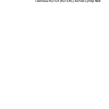
Тампоны KOTEX (КОТЕКС) Актив Супер №8