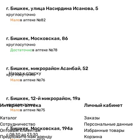
г. Бишкек, улица Насирдина Исанова, 5
круглосуточно
Мало
в аптеке №82
г. Бишкек, Московская, 86
круглосуточно
Достаточно
в аптеке №78
г. Бишкек, микрорайон Асанбай, 52
Назад к списку
круглосуточно
Мало
в аптеке №76
г. Бишкек, ​12-й микрорайон, 19а
круглосуточно
Интернет-аптека
Личный кабинет
Мало
в аптеке №75
Каталог
Заказы
Сотрудничество
Персональные данные
г. Бишкек, ​Московская, 194а
Оптовым клиентам
Избранные товары
с 08:30 до 23:30
Предложите нам аренду
Корзина