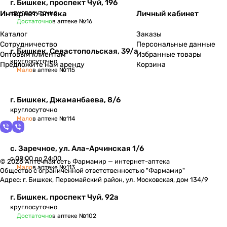
г. Бишкек, проспект Чуй, 196
круглосуточно
Интернет-аптека
Личный кабинет
Достаточно
в аптеке №16
Каталог
Заказы
Сотрудничество
Персональные данные
г. Бишкек, Севастопольская, 39/а
Оптовым клиентам
Избранные товары
круглосуточно
Предложите нам аренду
Корзина
Мало
в аптеке №115
г. Бишкек, Джаманбаева, 8/6
круглосуточно
Мало
в аптеке №114
​с. Заречное, ул. Ала-Арчинская 1/6
с 08:00 до 24:00
© 2026 Аптечная сеть Фармамир — интернет-аптека
Мало
в аптеке №113
Общество с ограниченной ответственностью "Фармамир"
Адрес: г. Бишкек, Первомайский район, ул. Московская, дом 134/9
г. Бишкек, проспект Чуй, 92а
круглосуточно
Достаточно
в аптеке №102