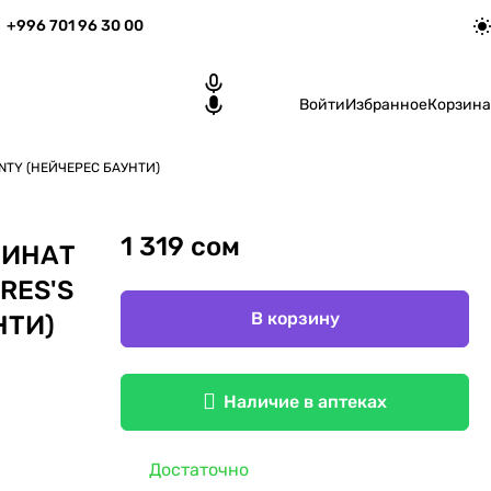
+996 701 96 30 00
Войти
Избранное
Корзина
TY (НЕЙЧЕРЕС БАУНТИ)
1 319 сом
ЛИНАТ
RES'S
В корзину
НТИ)
Наличие в аптеках
Достаточно