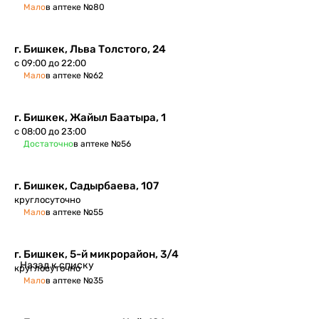
Мало
в аптеке №80
г. Бишкек, ​Льва Толстого, 24
с 09:00 до 22:00
Мало
в аптеке №62
г. Бишкек​, Жайыл Баатыра, 1
с 08:00 до 23:00
Достаточно
в аптеке №56
г. Бишкек, ​Садырбаева, 107
круглосуточно
Мало
в аптеке №55
г. Бишкек, 5-й микрорайон, 3/4
Назад к списку
круглосуточно
Мало
в аптеке №35