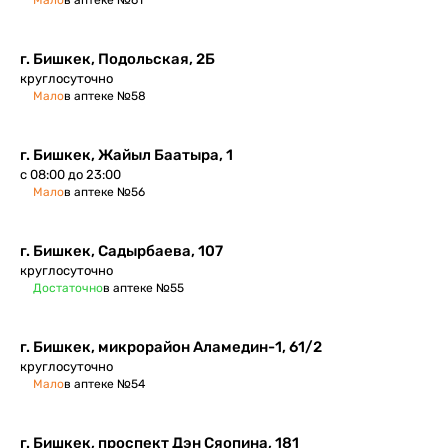
Мало
в аптеке №61
г. Бишкек, Подольская, 2Б
круглосуточно
Мало
в аптеке №58
г. Бишкек​, Жайыл Баатыра, 1
с 08:00 до 23:00
Мало
в аптеке №56
г. Бишкек, ​Садырбаева, 107
круглосуточно
Достаточно
в аптеке №55
г. Бишкек, микрорайон Аламедин-1, 61/2
круглосуточно
Мало
в аптеке №54
г. Бишкек, проспект Дэн Сяопина, 181