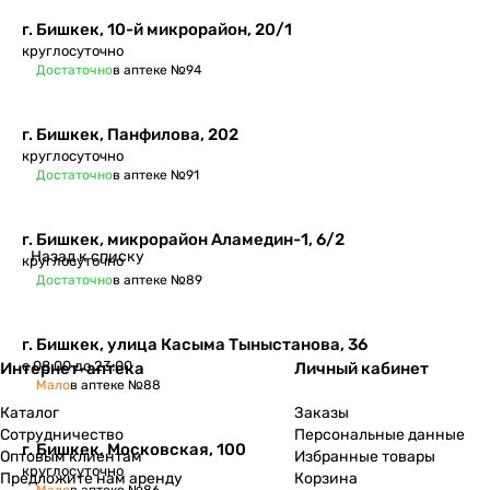
г. Бишкек, 10-й микрорайон, 20/1
круглосуточно
Достаточно
в аптеке №94
г. Бишкек, Панфилова, 202
круглосуточно
Достаточно
в аптеке №91
г. Бишкек, микрорайон Аламедин-1, 6/2
Назад к списку
круглосуточно
Достаточно
в аптеке №89
г. Бишкек, улица Касыма Тыныстанова, 36
с 08:00 до 23:00
Интернет-аптека
Личный кабинет
Мало
в аптеке №88
Каталог
Заказы
Сотрудничество
Персональные данные
г. Бишкек, Московская, 100
Оптовым клиентам
Избранные товары
круглосуточно
Предложите нам аренду
Корзина