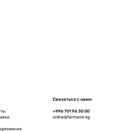
Связаться с нами
аты
+996 701 96 30 00
тавки
online@farmamir.kg
редложения