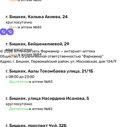
Мало
в аптеке №86
г. Бишкек, Калыка Акиева, 24
круглосуточно
Мало
в аптеке №85
г. Бишкек, Бейшеналиевой, 29
круглосуточно
© 2026 Аптечная сеть Фармамир — интернет-аптека
Мало
в аптеке №84
Общество с ограниченной ответственностью "Фармамир"
Адрес: г. Бишкек, Первомайский район, ул. Московская, дом 134/9
г. Бишкек, ​Аалы Токомбаева улица, 21/1Б
с 08:00 до 23:00
Достаточно
в аптеке №83
г. Бишкек, улица Насирдина Исанова, 5
круглосуточно
Достаточно
в аптеке №82
г. Бишкек​, проспект Чуй, 32Б