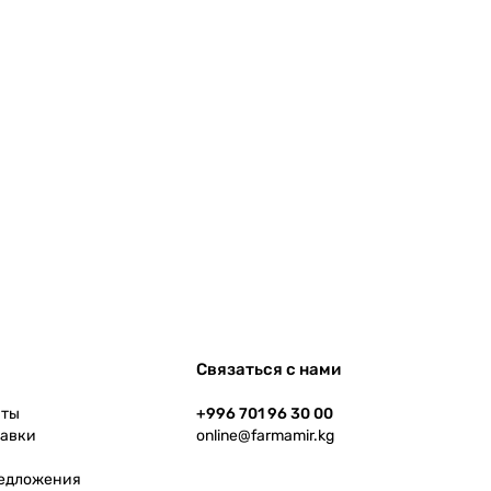
Связаться с нами
аты
+996 701 96 30 00
тавки
online@farmamir.kg
редложения