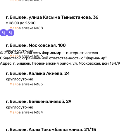
Мало
в аптеке №89
г. Бишкек, улица Касыма Тыныстанова, 36
с 08:00 до 23:00
Мало
в аптеке №88
г. Бишкек, Московская, 100
круглосуточно
© 2026 Аптечная сеть Фармамир — интернет-аптека
Мало
в аптеке №86
Общество с ограниченной ответственностью "Фармамир"
Адрес: г. Бишкек, Первомайский район, ул. Московская, дом 134/9
г. Бишкек, Калыка Акиева, 24
круглосуточно
Мало
в аптеке №85
г. Бишкек, Бейшеналиевой, 29
круглосуточно
Мало
в аптеке №84
г. Бишкек, ​Аалы Токомбаева улица, 21/1Б