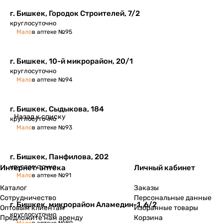
​г. Бишкек, Городок Строителей, 7/2
круглосуточно
Мало
в аптеке №95
г. Бишкек, 10-й микрорайон, 20/1
круглосуточно
Мало
в аптеке №94
г. Бишкек, Сыдыкова, 184
Назад к списку
круглосуточно
Мало
в аптеке №93
г. Бишкек, Панфилова, 202
круглосуточно
Интернет-аптека
Личный кабинет
Мало
в аптеке №91
Каталог
Заказы
Сотрудничество
Персональные данные
г. Бишкек, микрорайон Аламедин-1, 6/2
Оптовым клиентам
Избранные товары
круглосуточно
Предложите нам аренду
Корзина