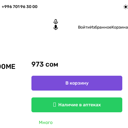
+996 701 96 30 00
Войти
Избранное
Корзина
973 сом
00МЕ
В корзину
Наличие в аптеках
Много