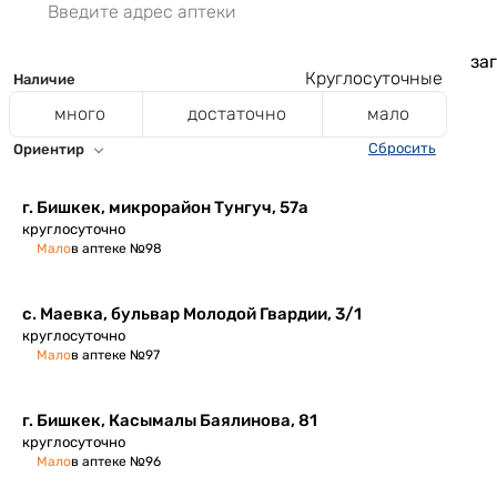
заг
Круглосуточные
Наличие
много
достаточно
мало
Сбросить
Ориентир
​г. Бишкек, микрорайон Тунгуч, 57а
круглосуточно
Мало
в аптеке №98
с. Маевка, ​бульвар Молодой Гвардии, 3/1
круглосуточно
Мало
в аптеке №97
г. Бишкек, ​Касымалы Баялинова, 81
круглосуточно
Мало
в аптеке №96