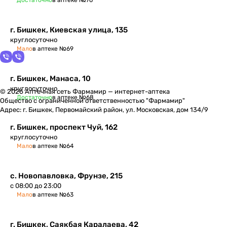
Достаточно
в аптеке №76
г. Бишкек, Киевская улица, 135
круглосуточно
Мало
в аптеке №69
г. Бишкек, Манаса, 10
круглосуточно
© 2026 Аптечная сеть Фармамир — интернет-аптека
Достаточно
в аптеке №68
Общество с ограниченной ответственностью "Фармамир"
Адрес: г. Бишкек, Первомайский район, ул. Московская, дом 134/9
г. Бишкек, проспект Чуй, 162
круглосуточно
Мало
в аптеке №64
с. Новопавловка, Фрунзе, 215
с 08:00 до 23:00
Мало
в аптеке №63
г. Бишкек, ​Саякбая Каралаева, 42