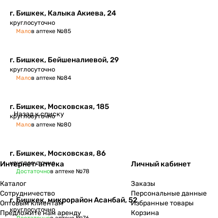
г. Бишкек, Калыка Акиева, 24
круглосуточно
Мало
в аптеке №85
г. Бишкек, Бейшеналиевой, 29
круглосуточно
Мало
в аптеке №84
г. Бишкек, Московская, 185
Назад к списку
круглосуточно
Мало
в аптеке №80
г. Бишкек, Московская, 86
круглосуточно
Интернет-аптека
Личный кабинет
Достаточно
в аптеке №78
Каталог
Заказы
Сотрудничество
Персональные данные
г. Бишкек, микрорайон Асанбай, 52
Оптовым клиентам
Избранные товары
круглосуточно
Предложите нам аренду
Корзина