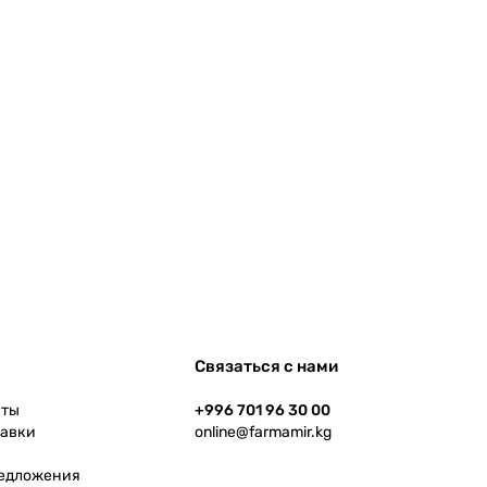
Связаться с нами
аты
+996 701 96 30 00
тавки
online@farmamir.kg
редложения