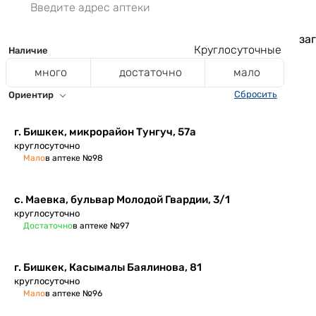
заг
Круглосуточные
Наличие
много
достаточно
мало
Сбросить
Ориентир
​г. Бишкек, микрорайон Тунгуч, 57а
круглосуточно
Мало
в аптеке №98
с. Маевка, ​бульвар Молодой Гвардии, 3/1
круглосуточно
Достаточно
в аптеке №97
г. Бишкек, ​Касымалы Баялинова, 81
круглосуточно
Мало
в аптеке №96