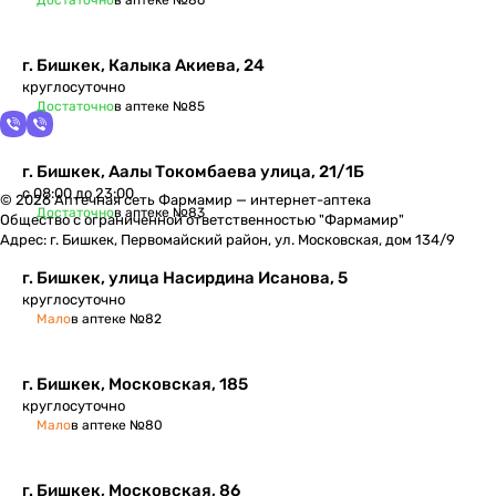
Достаточно
в аптеке №86
г. Бишкек, Калыка Акиева, 24
круглосуточно
Достаточно
в аптеке №85
г. Бишкек, ​Аалы Токомбаева улица, 21/1Б
с 08:00 до 23:00
© 2026 Аптечная сеть Фармамир — интернет-аптека
Достаточно
в аптеке №83
Общество с ограниченной ответственностью "Фармамир"
Адрес: г. Бишкек, Первомайский район, ул. Московская, дом 134/9
г. Бишкек, улица Насирдина Исанова, 5
круглосуточно
Мало
в аптеке №82
г. Бишкек, Московская, 185
круглосуточно
Мало
в аптеке №80
г. Бишкек, Московская, 86