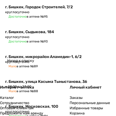
​г. Бишкек, Городок Строителей, 7/2
круглосуточно
Достаточно
в аптеке №95
г. Бишкек, Сыдыкова, 184
круглосуточно
Достаточно
в аптеке №93
г. Бишкек, микрорайон Аламедин-1, 6/2
Назад к списку
круглосуточно
Мало
в аптеке №89
г. Бишкек, улица Касыма Тыныстанова, 36
с 08:00 до 23:00
Интернет-аптека
Личный кабинет
Мало
в аптеке №88
Каталог
Заказы
Сотрудничество
Персональные данные
г. Бишкек, Московская, 100
Оптовым клиентам
Избранные товары
круглосуточно
Предложите нам аренду
Корзина