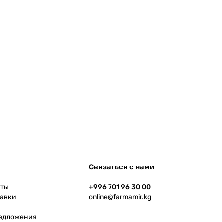
Связаться с нами
аты
+996 701 96 30 00
тавки
online@farmamir.kg
редложения