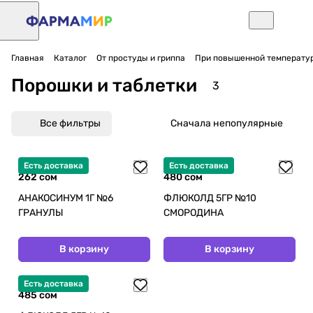
Главная
Каталог
От простуды и гриппа
При повышенной температур
Порошки и таблетки
3
Все фильтры
Сначала непопулярные
Есть доставка
Есть доставка
262 сом
480 сом
АНАКОСИНУМ 1Г №6
ФЛЮКОЛД 5ГР №10
ГРАНУЛЫ
СМОРОДИНА
В корзину
В корзину
Есть доставка
485 сом