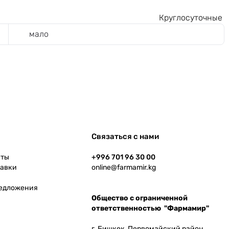
Круглосуточные
мало
Связаться с нами
аты
+996 701 96 30 00
тавки
online@farmamir.kg
редложения
Общество с ограниченной
ответственностью "Фармамир"
г. Бишкек, Первомайский район,