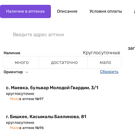
Наличие в аптеках
Описание
Условия оплаты
заг
Круглосуточные
Наличие
много
достаточно
мало
Сбросить
Ориентир
с. Маевка, ​бульвар Молодой Гвардии, 3/1
круглосуточно
Мало
в аптеке №97
г. Бишкек, ​Касымалы Баялинова, 81
круглосуточно
Мало
в аптеке №96