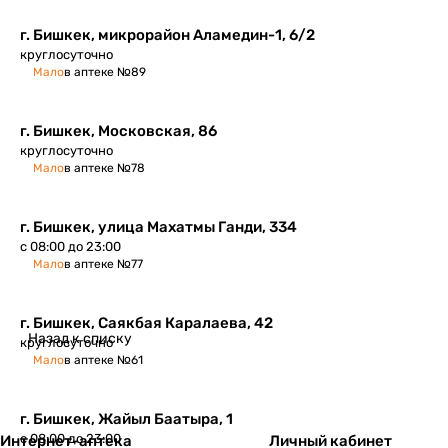
г. Бишкек, микрорайон Аламедин-1, 6/2
круглосуточно
Мало
в аптеке №89
г. Бишкек, Московская, 86
круглосуточно
Мало
в аптеке №78
г. Бишкек, улица Махатмы Ганди, 334
с 08:00 до 23:00
Мало
в аптеке №77
г. Бишкек, ​Саякбая Каралаева, 42
Назад к списку
круглосуточно
Мало
в аптеке №61
г. Бишкек​, Жайыл Баатыра, 1
с 08:00 до 23:00
Интернет-аптека
Личный кабинет