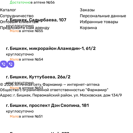
Достаточно
в аптеке №56
Каталог
Заказы
Сотрудничество
Персональные данные
г. Бишкек, ​Садырбаева, 107
Оптовым клиентам
Избранные товары
круглосуточно
Предложите нам аренду
Корзина
Мало
в аптеке №55
г. Бишкек, микрорайон Аламедин-1, 61/2
круглосуточно
Мало
в аптеке №54
г. Бишкек, Куттубаева, 26а/2
круглосуточно
© 2026 Аптечная сеть Фармамир — интернет-аптека
Мало
в аптеке №53
Общество с ограниченной ответственностью "Фармамир"
Адрес: г. Бишкек, Первомайский район, ул. Московская, дом 134/9
г. Бишкек, проспект Дэн Сяопина, 181
круглосуточно
Мало
в аптеке №51