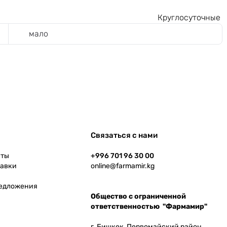
Круглосуточные
мало
Связаться с нами
аты
+996 701 96 30 00
тавки
online@farmamir.kg
редложения
Общество с ограниченной
ответственностью "Фармамир"
г. Бишкек, Первомайский район,