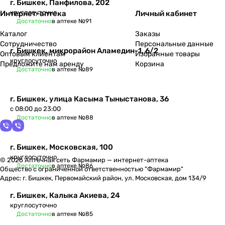
г. Бишкек, Панфилова, 202
круглосуточно
Интернет-аптека
Личный кабинет
Достаточно
в аптеке №91
Каталог
Заказы
Сотрудничество
Персональные данные
г. Бишкек, микрорайон Аламедин-1, 6/2
Оптовым клиентам
Избранные товары
круглосуточно
Предложите нам аренду
Корзина
Достаточно
в аптеке №89
г. Бишкек, улица Касыма Тыныстанова, 36
с 08:00 до 23:00
Достаточно
в аптеке №88
г. Бишкек, Московская, 100
круглосуточно
© 2026 Аптечная сеть Фармамир — интернет-аптека
Достаточно
в аптеке №86
Общество с ограниченной ответственностью "Фармамир"
Адрес: г. Бишкек, Первомайский район, ул. Московская, дом 134/9
г. Бишкек, Калыка Акиева, 24
круглосуточно
Достаточно
в аптеке №85