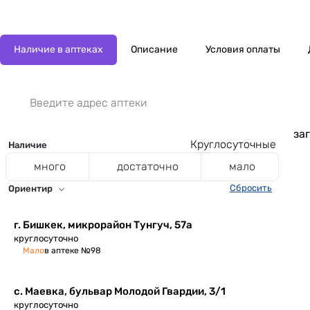
Наличие в аптеках
Описание
Условия оплаты
заг
Круглосуточные
Наличие
много
достаточно
мало
Сбросить
Ориентир
​г. Бишкек, микрорайон Тунгуч, 57а
круглосуточно
Мало
в аптеке №98
с. Маевка, ​бульвар Молодой Гвардии, 3/1
круглосуточно