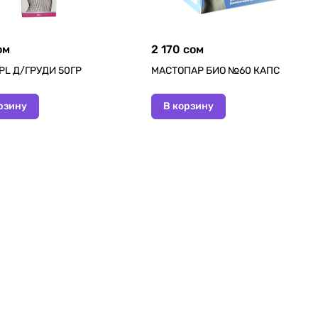
ом
2 170 сом
PL Д/ГРУДИ 50ГР
МАСТОПАР БИО №60 КАПС
рзину
В корзину