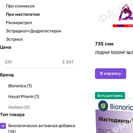
При климаксе
При мастопатии
Ресвератрол
Эстрадиол+Дидрогестерон
Эстриол
735 сом
Цена
ЛОДНИ 1000МГ №3
В корзину
Бренд
Bionorica
(
1
)
Есть доставка
Hayat Pharm
(
1
)
Herbion
(
0
)
Тип товара
Биологически активная добавка
(
14
)