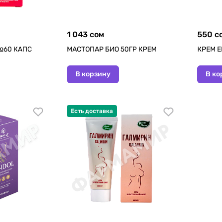
1 043 сом
550 с
№60 КАПС
МАСТОПАР БИО 50ГР КРЕМ
КРЕМ E
В корзину
В ко
Есть доставка