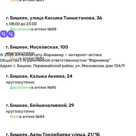
Мало
в аптеке №89
г. Бишкек, улица Касыма Тыныстанова, 36
с 08:00 до 23:00
Достаточно
в аптеке №88
г. Бишкек, Московская, 100
круглосуточно
© 2026 Аптечная сеть Фармамир — интернет-аптека
Мало
в аптеке №86
Общество с ограниченной ответственностью "Фармамир"
Адрес: г. Бишкек, Первомайский район, ул. Московская, дом 134/9
г. Бишкек, Калыка Акиева, 24
круглосуточно
Достаточно
в аптеке №85
г. Бишкек, Бейшеналиевой, 29
круглосуточно
Мало
в аптеке №84
г. Бишкек, ​Аалы Токомбаева улица, 21/1Б