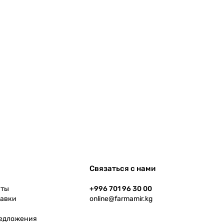
Связаться с нами
аты
+996 701 96 30 00
тавки
online@farmamir.kg
редложения