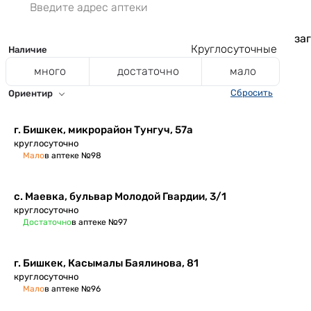
заг
Круглосуточные
Наличие
много
достаточно
мало
Сбросить
Ориентир
​г. Бишкек, микрорайон Тунгуч, 57а
круглосуточно
Мало
в аптеке №98
с. Маевка, ​бульвар Молодой Гвардии, 3/1
круглосуточно
Достаточно
в аптеке №97
г. Бишкек, ​Касымалы Баялинова, 81
круглосуточно
Мало
в аптеке №96