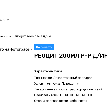
енители
РЕОЦИТ 200МЛ Р-Р Д/ИНФ
По рецепту
го на фотографии
РЕОЦИТ 200МЛ Р-Р Д/И
Характеристики
Тип товара
:
Лекарственный препарат
Условия отпуска
:
По рецепту
Лекарственная форма
:
раствор для инфузий
Производитель
:
CITKO CHEMICALS LTD
Страна производства
:
Узбекистан