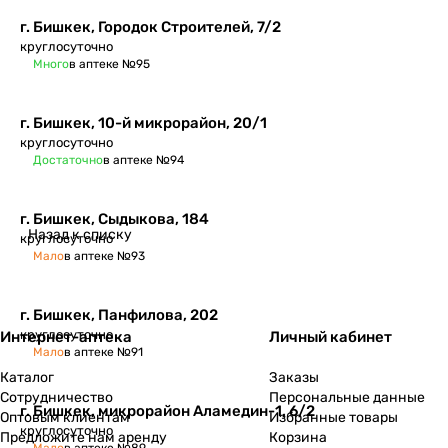
​г. Бишкек, Городок Строителей, 7/2
круглосуточно
Много
в аптеке №95
г. Бишкек, 10-й микрорайон, 20/1
круглосуточно
Достаточно
в аптеке №94
г. Бишкек, Сыдыкова, 184
Назад к списку
круглосуточно
Мало
в аптеке №93
г. Бишкек, Панфилова, 202
круглосуточно
Интернет-аптека
Личный кабинет
Мало
в аптеке №91
Каталог
Заказы
Сотрудничество
Персональные данные
г. Бишкек, микрорайон Аламедин-1, 6/2
Оптовым клиентам
Избранные товары
круглосуточно
Предложите нам аренду
Корзина