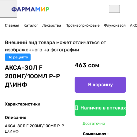
Главная
Каталог
Лекарства
Противогрибковые
Флуконазол
АКС
Внешний вид товара может отличаться от
изображенного на фотографии
По рецепту
463 сом
АКСА-ЗОЛ F
200МГ/100МЛ Р-Р
Д\ИНФ
В корзину
Характеристики
Наличие в аптеках
Описание
Достаточно
АКСА-ЗОЛ F 200МГ/100МЛ Р-Р
Д\ИНФ
Самовывоз -