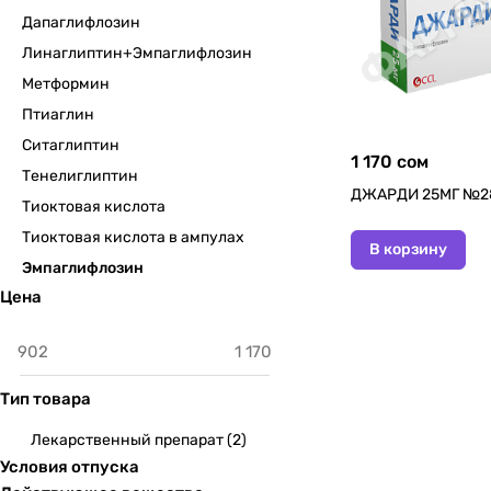
Дапаглифлозин
Линаглиптин+Эмпаглифлозин
Метформин
Птиаглин
Ситаглиптин
1 170 сом
Тенелиглиптин
ДЖАРДИ 25МГ №2
Тиоктовая кислота
Тиоктовая кислота в ампулах
В корзину
Эмпаглифлозин
Цена
Тип товара
Лекарственный препарат
(
2
)
Условия отпуска