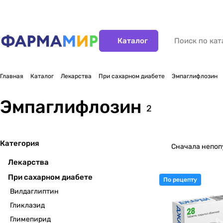
Каталог
Главная
Каталог
Лекарства
При сахарном диабете
Эмпаглифлозин
Эмпаглифлозин
2
Категория
Сначала непо
Лекарства
При сахарном диабете
По рецепту
Вилдаглиптин
Гликлазид
Глимепирид