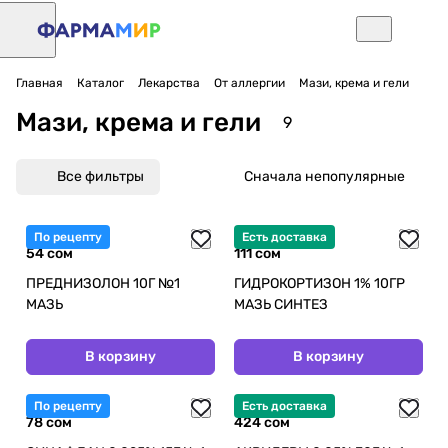
Главная
Каталог
Лекарства
От аллергии
Мази, крема и гели
Мази, крема и гели
9
Все фильтры
Сначала непопулярные
По рецепту
Есть доставка
54 сом
111 сом
ПРЕДНИЗОЛОН 10Г №1
ГИДРОКОРТИЗОН 1% 10ГР
МАЗЬ
МАЗЬ СИНТЕЗ
В корзину
В корзину
По рецепту
Есть доставка
78 сом
424 сом