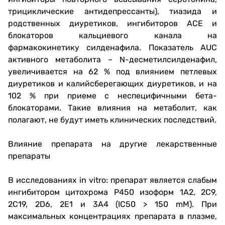
трициклические антидепрессанты), тиазида и
родственных диуретиков, ингибиторов ACE и
блокаторов кальциевого канала на
фармакокинетику силденафила. Показатель AUC
активного метаболита – N-десметилсилденафил,
увеличивается на 62 % под влиянием петлевых
диуретиков и калийсберегающих диуретиков, и на
102 % при приеме с неспецифичными бета-
блокаторами. Такие влияния на метаболит, как
полагают, не будут иметь клинических последствий.
Влияние препарата на другие лекарственные
препараты
В исследованиях in vitro: препарат является слабым
ингибитором цитохрома P450 изоформ 1A2, 2C9,
2C19, 2D6, 2E1 и 3A4 (IC50 > 150 mM). При
максимальных концентрациях препарата в плазме,