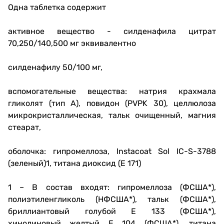
Одна таблетка содержит
активное вещество - силденафила цитрат
70,250/140,500 мг эквивалентно
силденафилу 50/100 мг,
вспомогательные вещества: натрия крахмала
гликолят (тип А), повидон (PVPK 30), целлюлоза
микрокристаллическая, тальк очищенный, магния
стеарат,
оболочка: гипромеллоза, Instacoat Sol IC-S-3788
(зеленый)1, титана диоксид (Е 171)
1 – В состав входят: гипромеллоза (ФСША*),
полиэтиленгликоль (НФСША*), тальк (ФСША*),
бриллиантовый голубой Е 133 (ФСША*),
хинолиновый желтый Е 104 (ФСША*), титана