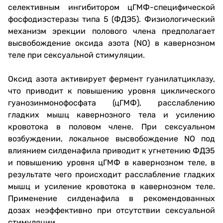
селективным ингибитором цГМФ-специфической
фосфодиэстеразы типа 5 (ФДЭ5). Физиологический
механизм эрекции полового члена предполагает
высвобождение оксида азота (NO) в кавернозном
теле при сексуальной стимуляции.
Оксид азота активирует фермент гуанилатциклазу,
что приводит к повышению уровня циклического
гуанозинмонофосфата (цГМФ), расслаблению
гладких мышц кавернозного тела и усилению
кровотока в половом члене. При сексуальном
возбуждении, локальное высвобождение NO под
влиянием силденафила приводит к угнетению ФДЭ5
и повышению уровня цГМФ в кавернозном теле, в
результате чего происходит расслабление гладких
мышц и усиление кровотока в кавернозном теле.
Применение силденафила в рекомендованных
дозах неэффективно при отсутствии сексуальной
стимуляции.