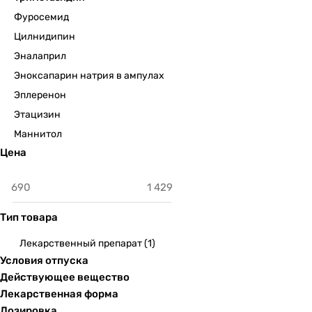
Фуросемид
Цилнидипин
Эналаприл
Эноксапарин натрия в ампулах
Эплеренон
Этацизин
Маннитол
Цена
Тип товара
Лекарственный препарат
(
1
)
Условия отпуска
Действующее вещество
Лекарственная форма
Дозировка