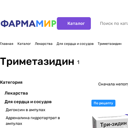
Каталог
Главная
Каталог
Лекарства
Для сердца и сосудов
Триметазидин
Триметазидин
1
Категория
Сначала непо
Лекарства
Для сердца и сосудов
По рецепту
Дигоксин в ампулах
Адреналина гидротартрат в
ампулах