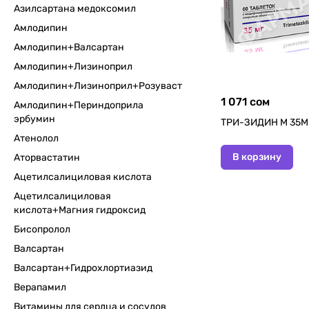
Азилсартана медоксомил
Амлодипин
Амлодипин+Валсартан
Амлодипин+Лизиноприл
Амлодипин+Лизиноприл+Розувастатин
1 071 сом
Амлодипин+Периндоприла
эрбумин
ТРИ-ЗИДИН М 35М
Атенолол
В корзину
Аторвастатин
Ацетилсалициловая кислота
Ацетилсалициловая
кислота+Магния гидроксид
Бисопролол
Валсартан
Валсартан+Гидрохлортиазид
Верапамил
Витамины для сердца и сосудов