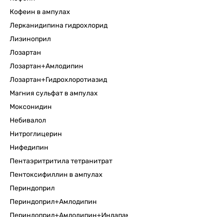
Кофеин в ампулах
Лерканидипина гидрохлорид
Лизиноприл
Лозартан
Лозартан+Амлодипин
Лозартан+Гидрохлоротиазид
Магния сульфат в ампулах
Моксонидин
Небивалол
Нитроглицерин
Нифедипин
Пентаэритритила тетранитрат
Пентоксифиллин в ампулах
Периндоприл
Периндоприл+Амлодипин
Периндоприл+Амлодипин+Индапамид