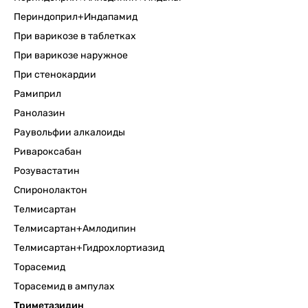
Периндоприл+Индапамид
При варикозе в таблетках
При варикозе наружное
При стенокардии
Рамиприл
Ранолазин
Раувольфии алкалоиды
Ривароксабан
Розувастатин
Спиронолактон
Телмисартан
Телмисартан+Амлодипин
Телмисартан+Гидрохлортиазид
Торасемид
Торасемид в ампулах
Триметазидин