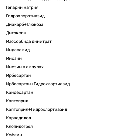
Гепарин натрия
Гидрохлоротиазид
Диакарб+Глюкоза
Дигоксин
Изосорбида динитрат
Индапамид
Инозин
Инозин в ампулах
Ирбесартан
Ирбесартан+Гидрохлортиазид
Кандесартан
Каптоприл
Каптоприл+Гидрохлортиазид
Карведилол
Клопидогрел
Кофеин