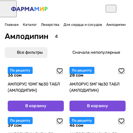
Главная
Каталог
Лекарства
Для сердца и сосудов
Амлодипин
Амлодипин
4
Все фильтры
Сначала непопулярные
По рецепту
По рецепту
36 сом
28 сом
АМЛОРУС 10МГ №30 ТАБЛ
АМЛОРУС 5МГ №30 ТАБЛ
(АМЛОДИПИН)
(АМЛОДИПИН)
В корзину
В корзину
По рецепту
По рецепту
39 сом
46 сом