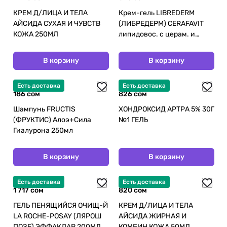
КРЕМ Д/ЛИЦА И ТЕЛА
Крем-гель LIBREDERM
АЙСИДА СУХАЯ И ЧУВСТВ
(ЛИБРЕДЕРМ) CERAFAVIT
КОЖА 250МЛ
липидовос. с церам. и
пребиот. д лица/тела 0+
250мл (НДС)
В корзину
В корзину
Есть доставка
Есть доставка
186 сом
826 сом
Шампунь FRUCTIS
ХОНДРОКСИД АРТРА 5% 30Г
(ФРУКТИС) Алоэ+Сила
№1 ГЕЛЬ
Гиалурона 250мл
В корзину
В корзину
Есть доставка
Есть доставка
1 717 сом
820 сом
ГЕЛЬ ПЕНЯЩИЙСЯ ОЧИЩ-Й
КРЕМ Д/ЛИЦА И ТЕЛА
LA ROCHE-POSAY (ЛЯРОШ
АЙСИДА ЖИРНАЯ И
ПОЗЕ) ЭФФАКЛАР 200МЛ
КОМБИН КОЖА 50МЛ