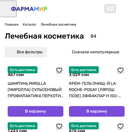
Главная
Каталог
Лечебная косметика
Лечебная косметика
84
Все фильтры
Сначала непопулярные
Есть доставка
Есть доставка
467 сом
3 029 сом
ШАМПУНЬ MIROLLA
КРЕМ-ГЕЛЬ ОЧИЩ-Й LA
(МИРОЛЛА) СУЛЬСЕНОВЫЙ
ROCHE-POSAY (ЛЯРОШ
ПРОФИЛАКТИКА ПЕРХОТИ
ПОЗЕ) ЭФФАКЛАР H ISO-
Д/ВСЕХ ТИПОВ ВОЛОС
BIOME 390МЛ
150МЛ
В корзину
В корзину
Есть доставка
Есть доставка
1 223 сом
676 сом