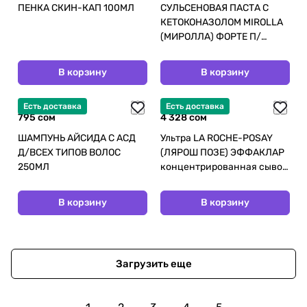
ПЕНКА СКИН-КАП 100МЛ
СУЛЬСЕНОВАЯ ПАСТА С
КЕТОКОНАЗОЛОМ MIROLLA
(МИРОЛЛА) ФОРТЕ П/
ПЕРХОТИ 75МЛ
В корзину
В корзину
Есть доставка
Есть доставка
795 сом
4 328 сом
ШАМПУНЬ АЙСИДА С АСД
Ультра LA ROCHE-POSAY
Д/ВСЕХ ТИПОВ ВОЛОС
(ЛЯРОШ ПОЗЕ) ЭФФАКЛАР
250МЛ
концентрированная сывор
30мл
В корзину
В корзину
Загрузить еще