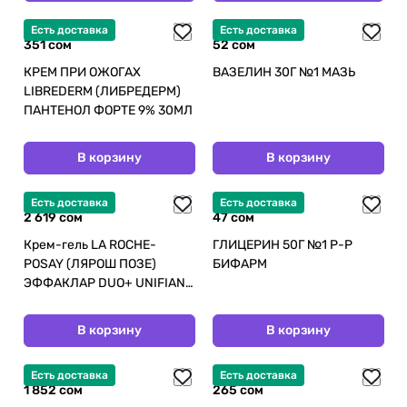
Есть доставка
Есть доставка
351 сом
52 сом
КРЕМ ПРИ ОЖОГАХ
ВАЗЕЛИН 30Г №1 МАЗЬ
LIBREDERM (ЛИБРЕДЕРМ)
ПАНТЕНОЛ ФОРТЕ 9% 30МЛ
В корзину
В корзину
Есть доставка
Есть доставка
2 619 сом
47 сом
Крем-гель LA ROCHE-
ГЛИЦЕРИН 50Г №1 Р-Р
POSAY (ЛЯРОШ ПОЗЕ)
БИФАРМ
ЭФФАКЛАР DUO+ UNIFIANT
тонирующий 40мл
В корзину
В корзину
Есть доставка
Есть доставка
1 852 сом
265 сом